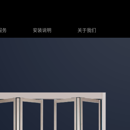
服务
安装说明
关于我们
门
能中轴门
系我们
配件
医用入户门
墙板系列