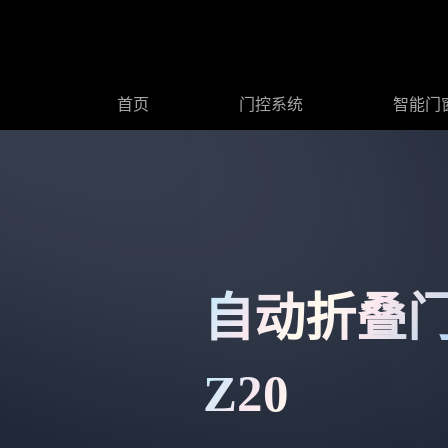
首页
门控系统
智能门
手术室门
防辐射门
智能移门
公司简
平移
I
自动折叠
Z20