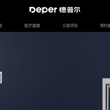
窗
医疗健康
工程项目
预约
介
门机组
CU门
系统窗
企业文化
辅助用房门
平开门机组
产品说明书
安装团队
智能系统窗
预约服务
公司全景
医用通道门
成套门
案例赏析
安装视频
智能入户门
加入我们
旋转门
医用钢质
智
联
门